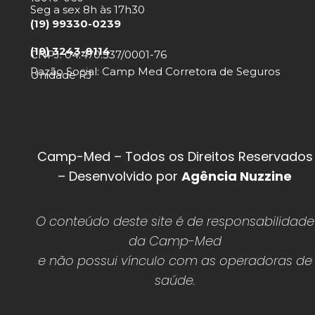
Seg a sex 8h às 17h30
(19) 99330-0239
(19) 3243-8114
CNPJ: 04.470.537/0001-76
Razão Social: Camp Med Corretora de Seguros
Unidade RJ
Camp-Med – Todos os Direitos Reservados
– Desenvolvido por
Agência Nuzzine
O conteúdo deste site é de responsabilidade
da Camp-Med
e não possui vínculo com as operadoras de
saúde.