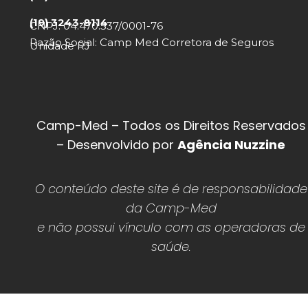
(19) 3243-8114
CNPJ: 04.470.537/0001-76
Razão Social: Camp Med Corretora de Seguros
Unidade RJ
Camp-Med – Todos os Direitos Reservados
– Desenvolvido por
Agência Nuzzine
O conteúdo deste site é de responsabilidade
da Camp-Med
e não possui vínculo com as operadoras de
saúde.