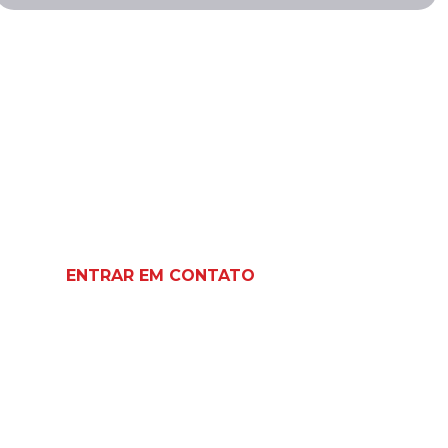
O que nossos
clientes dizem
sobre nós?
ENTRAR EM CONTATO
Mayara Cristina