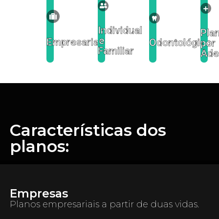
Individual
Pla
e
Empresarial
Odontológico
por
Familiar
Ade
Características dos
planos:
Empresas
Planos empresariais a partir de duas vidas.