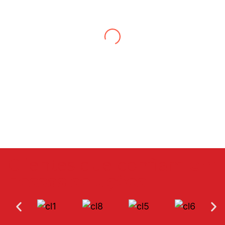
Desde o primeiro contato fui muito bem
atendida, todas as dúvidas sanadas. Só
tenho a agradecer a Milena, excelente
profissional. Gratidão !
Clientes que confiam
em
nossas soluções