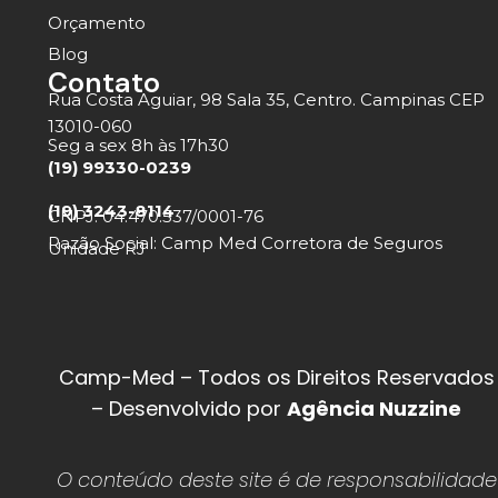
Orçamento
Blog
Contato
Rua Costa Aguiar, 98 Sala 35, Centro. Campinas CEP
13010-060
Seg a sex 8h às 17h30
(19) 99330-0239
(19) 3243-8114
CNPJ: 04.470.537/0001-76
Razão Social: Camp Med Corretora de Seguros
Unidade RJ
Camp-Med – Todos os Direitos Reservados
– Desenvolvido por
Agência Nuzzine
O conteúdo deste site é de responsabilidade