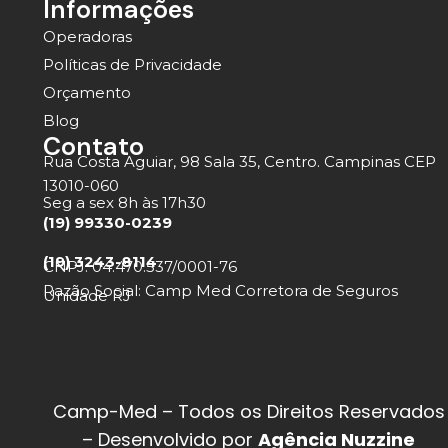
Informações
Operadoras
Políticas de Privacidade
Orçamento
Blog
Contato
Rua Costa Aguiar, 98 Sala 35, Centro. Campinas CEP
13010-060
Seg a sex 8h às 17h30
(19) 99330-0239
(19) 3243-8114
CNPJ: 04.470.537/0001-76
Razão Social: Camp Med Corretora de Seguros
Unidade RJ
Camp-Med – Todos os Direitos Reservados
– Desenvolvido por
Agência Nuzzine