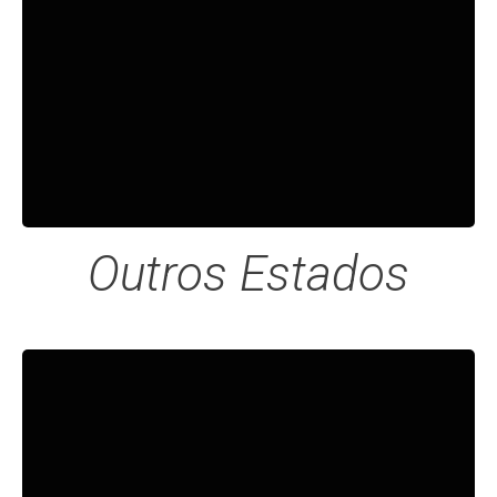
RUA VOLUNTÁRIOS DA PÁTRIA, Nº
2239/2247 – SANTANA - SÃO PAULO/SP
Outros Estados